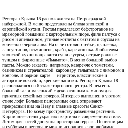
Ресторан Крыша 18 расположился на Петроградской
набережной. В меню представлены блюда японской и
европейской кухни. Гостям предлагают бефстроганов из
мраморной говядины с картофельным пюре, филе палтуса с
рисом и апельсином, утиные котлеты с бататом и соусом из
копченого чернослива. На огне готовят стейки, цыпленка,
лангустинов, осьминогов, краба, каре ягненка. Любителям
японской кухни понравятся суши с угрем, острые роллы с
тунцом и фирменные «Ямамото». В меню большой выбор
пасты. Можно заказать, например, казаречче с томатами,
базиликом и страчателлой, карбонару, тальятелле с лимоном и
вонголе. В барной карте — игристое, классические и
авторские коктейли, крепкие напитки. Ресторан Крыша 18
расположился на 6 этаже торгового центра. В нем есть
большой зал и маленький с декоративным камином для
приятных семейных вечеров. Интерьер выполнен в уютном
стиле лофт. Большие панорамные окна открывают
прекрасный вид на Неву и главные красоты Санкт-
Петербурга. По всему пространству развешены растения.
Кирпичные стены украшают картины в современном стиле.
Летом для гостей доступна просторная терраса. По пятницам
и субботам в ресторане можно исполнить свои любимые