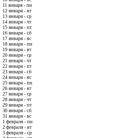
11 января - пн
12 января - вт
13 января - ср
14 января - чт
15 января - пт
16 января - сб
17 января - вс
18 января - пн
19 января - вт
20 января - ср
21 января - чт
22 января - пт
23 января - сб
24 января - вс
25 января - пн
26 января - вт
27 января - ср
28 января - чт
29 января - пт
30 января - сб
31 января - вс
1 февраля - пн
2 февраля - вт
3 февраля - ср